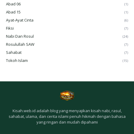
Abad 06
(1)
Abad 15
(1)
Ayat-Ayat Cinta
(6)
Fiksi
(7)
Nabi Dan Rosul
(24)
Rosulullah SAW
(7)
Sahabat
(7)
Tokoh Islam
(15)
Kisah.web.id adalah blog yang menyajikan kisah nabi, rasul,
sahabat, ulama, dan cerita islami penuh hikmah dengan bahasa
yang ringan dan mudah dipahami