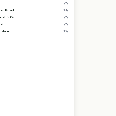
(7)
Dan Rosul
(24)
ullah SAW
(7)
at
(7)
 Islam
(15)