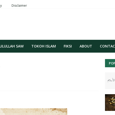
cy
Disclaimer
ULULLAH SAW
TOKOH ISLAM
FIKSI
ABOUT
CONTA
s
PO