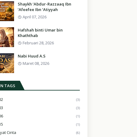
Shaykh ‘Abdur-Razzaaq Ibn
‘Afeefee Ibn ‘Atiyyah
April 07, 2026
Hafshah binti Umar bin
Khaththab
Februari 28, 2026
Nabi Huud A.S
Maret 08, 2026
IN TAGS
02
(3)
03
(3)
06
(1)
15
(1)
yat Cinta
(6)