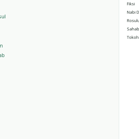
Fiksi
Nabi 
sul
Rosul
Sahab
Tokoh
an
ab